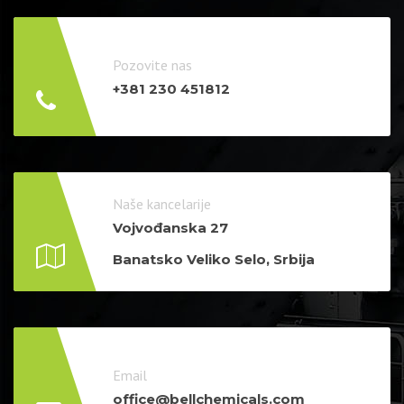
Pozovite nas
+381 230 451812
Naše kancelarije
Vojvođanska 27
Banatsko Veliko Selo, Srbija
Email
office@bellchemicals.com