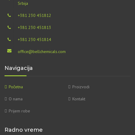
Srbija
+381 230 451812
+381 230 451813
+381 230 451814
office@bellchemicals.com
Navigacija
Početna
Proizvodi
O nama
Kontakt
Prijem robe
Radno vreme