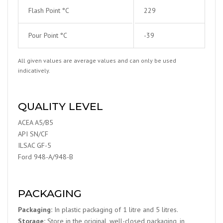
Flash Point °C
229
Pour Point °C
-39
All given values are average values and can only be used
indicatively.
QUALITY LEVEL
ACEA A5/B5
API SN/CF
ILSAC GF-5
Ford 948-A/948-B
PACKAGING
Packaging:
In plastic packaging of 1 litre and 5 litres.
Storage:
Store in the original, well-closed packaging, in