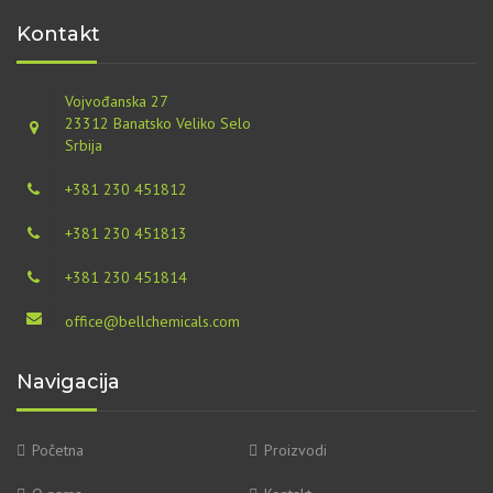
Kontakt
Vojvođanska 27
23312 Banatsko Veliko Selo
Srbija
+381 230 451812
+381 230 451813
+381 230 451814
office@bellchemicals.com
Navigacija
Početna
Proizvodi