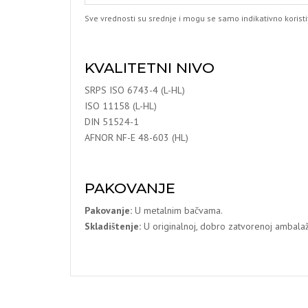
Sve vrednosti su srednje i mogu se samo indikativno koristit
KVALITETNI NIVO
SRPS ISO 6743-4 (L-HL)
ISO 11158 (L-HL)
DIN 51524-1
AFNOR NF-E 48-603 (HL)
PAKOVANJE
Pakovanje:
U metalnim bačvama.
Skladištenje:
U originalnoj, dobro zatvorenoj ambalaži