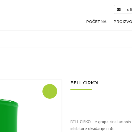
of
POČETNA
PROIZVO
ULJA ZA
ULJA Z
ULJA ZA
DIFEREN
BELL CIRKOL
ULJA ZA
GRAĐEV
INDUSTR
TEHNIČK
BELL CIRKOL je grupa cirkulacionih u
inhibitore oksidacije i rđe.