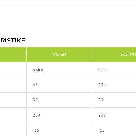
RISTIKE
VG 68
VG 100
bistro
bistro
68
100
95
90
200
200
-15
-12