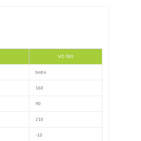
VG 150
bistro
160
90
210
-10