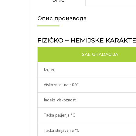
ОПИС
Опис производа
FIZIČKO – HEMIJSKE KARAKTE
SAE GRADACIJA
Izgled
Viskoznost na 40°C
Indeks viskoznosti
Tačka paljenja °C
Tačka stinjavanja °C